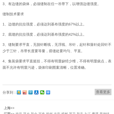
3、有边缝的袋体，必须缝制在任一吊带下，以增强边缝强度。
缝制技术要求
1、边缝的抗拉强度，必须达到基布强度的67%以上。
2、底缝的抗拉强度，必须达到基布强度的42%以上。
3、缝制要求平直，无脱针断线，无浮线、吊针，起针和落针处回针不
少于三针，吊带长度要等量，搭缝处要均匀、平直。
4、集装袋要求平直挺括，不得有明显缺经少维，不得有明显疵点，表
面不允许有明显污迹，袋体印刷图案清晰，位置准确。
查看更多
分享到：
上海>>
江西>>
南昌
萍乡
新余
宜春
抚州
吉安
樟树
莲花
新干
九江
鹰潭
景德镇